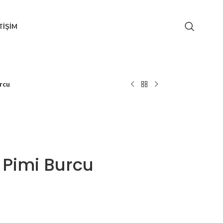
ETIŞIM
rcu
 Pimi Burcu