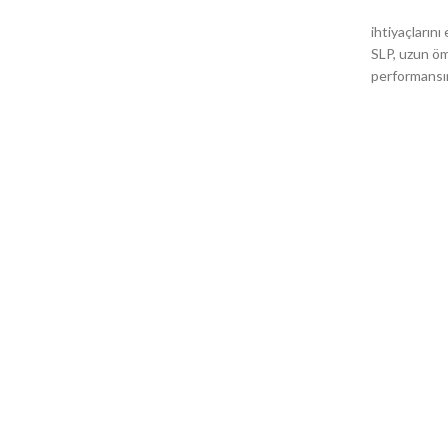
ihtiyaçlarını
SLP, uzun ömü
performansın