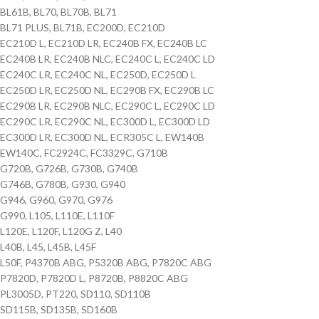
BL61B, BL70, BL70B, BL71
BL71 PLUS, BL71B, EC200D, EC210D
EC210D L, EC210D LR, EC240B FX, EC240B LC
EC240B LR, EC240B NLC, EC240C L, EC240C LD
EC240C LR, EC240C NL, EC250D, EC250D L
EC250D LR, EC250D NL, EC290B FX, EC290B LC
EC290B LR, EC290B NLC, EC290C L, EC290C LD
EC290C LR, EC290C NL, EC300D L, EC300D LD
EC300D LR, EC300D NL, ECR305C L, EW140B
EW140C, FC2924C, FC3329C, G710B
G720B, G726B, G730B, G740B
G746B, G780B, G930, G940
G946, G960, G970, G976
G990, L105, L110E, L110F
L120E, L120F, L120G Z, L40
L40B, L45, L45B, L45F
L50F, P4370B ABG, P5320B ABG, P7820C ABG
P7820D, P7820D L, P8720B, P8820C ABG
PL3005D, PT220, SD110, SD110B
SD115B, SD135B, SD160B