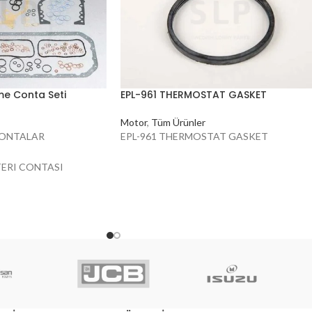
e Conta Seti
EPL-961 THERMOSTAT GASKET
Motor
,
Tüm Ürünler
N CONTALAR
EPL-961 THERMOSTAT GASKET
TERI CONTASI
TERI CONTASI
MUHAFAZASI CONTASI
KONTROL KAPAĞI
NTA
ONTASI
CONTA