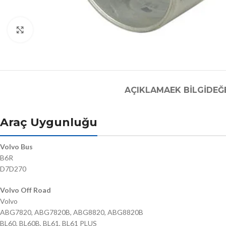
Büyütmek için tıklayın
AÇIKLAMA
EK BILGI
DEĞ
Araç Uygunluğu
Volvo Bus
B6R
D7D270
Volvo Off Road
Volvo
ABG7820, ABG7820B, ABG8820, ABG8820B
BL60, BL60B, BL61, BL61 PLUS