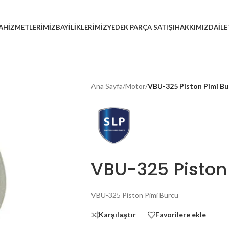
A
HIZMETLERIMIZ
BAYILIKLERIMIZ
YEDEK PARÇA SATIŞI
HAKKIMIZDA
İL
Ana Sayfa
/
Motor
/
VBU-325 Piston Pimi Bu
VBU-325 Piston
VBU-325 Piston Pimi Burcu
Karşılaştır
Favorilere ekle