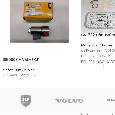
CS-782 Dönüştürm
Motor
,
Tüm Ürünler
CSP-82 - SET İÇİ
EPL-259 - CONTA
1850008 – VALVE GP
EPL-276 - YAĞ KAR
EPL-607 - YAĞ KAR
Motor
,
Tüm Ürünler
EPL-621 - VOLAN 
1850008 – VALVE GP
EPL-622 - CONTA
EPL-771 - CONTA
EPL-823 - CONTA 
EPL-8557 - CONTA
EVF-666 - KEÇE CO
PB-336 - DUDAK C
PB-983 - RADYAL 