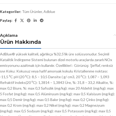
Kategoriler:
Tüm Ürünler
,
Adblue
Paylaş:
Açıklama
Ürün Hakkında
AdBlue® yüksek kaliteli, ağırlıkça %32,5’lik üre solüsyonudur. Seçimli
Katalitik İndirgeme Sistemi bulunan dizel motorlu araçlarda zararlı NOx
emisyonunu azaltmak için kullanılır. Özellikleri : Görünüş: Şeffaf, renksiz
sıvı Koku: Kokusuz veya hafif amonyak kokulu Kristallenme noktası:
-11,5 ⁰C pH (20 ⁰C): 8,5 – 10,5 Dansite ( g/ cm3, 20 ⁰C): 1,087 – 1,093
Refraktif indeks(20 ⁰C): 1,3814 – 1,3843 Üre, %: 31,8 – 33,2 Alkalite, %:
max 0,2 Biure, %: max 0,3 Safsızlık (mg/kg): max 20 Aldehit (mg/kg): max
5 Fosfat (mg/kg): max 0,5 Alüminyum (mg/kg): max 0,5 Kalsiyum (mg/kg):
max 0,5 Demir (mg/kg): max 0,5 Bakır (mg/kg): max 0,2 Çinko (mg/kg):
max 0,2 Krom (mg/kg): max 0,2 Nikel (mg/kg): max 0,2 Magnezyum
(mg/kg): max 0,5 Sodyum (mg/kg): max 0,5 Potasyum (mg/kg): max 0,5