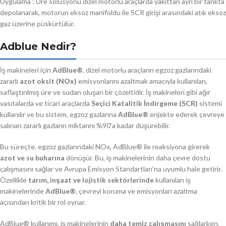
Uygulama : Üre solüsyonu dizel motorlu araçlarda yakıttan ayrı bir tankta
depolanarak, motorun eksoz manifoldu ile SCR girişi arasındaki atık eksoz
gaz üzerine püskürtülür.
Adblue Nedir?
İş makineleri için
AdBlue®
, dizel motorlu araçların egzoz gazlarındaki
zararlı
azot oksit (NOx)
emisyonlarını azaltmak amacıyla kullanılan,
saflaştırılmış üre ve sudan oluşan bir çözeltidir. İş makineleri gibi ağır
vasıtalarda ve ticari araçlarda
Seçici Katalitik İndirgeme (SCR)
sistemi
kullanılır ve bu sistem, egzoz gazlarına
AdBlue®
enjekte ederek çevreye
salınan zararlı gazların miktarını %90'a kadar düşürebilir.
Bu süreçte, egzoz gazlarındaki NOx, AdBlue® ile reaksiyona girerek
azot ve su buharına
dönüşür. Bu, iş makinelerinin daha çevre dostu
çalışmasını sağlar ve Avrupa Emisyon Standartları'na uyumlu hale getirir.
Özellikle
tarım, inşaat ve lojistik sektörlerinde
kullanılan iş
makinelerinde
AdBlue®
, çevreyi koruma ve emisyonları azaltma
açısından kritik bir rol oynar.
AdBlue® kullanımı, iş makinelerinin
daha temiz çalışmasını
sağlarken,