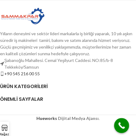
Yılların deneyimi ve sektör lideri markalarla iş birliği yaparak, 10 yılı aşkın
süredir iş makineleri tamiri, bakımı ve satımı alanında hizmet veriyoruz.
Güçlü geçmişimiz ve yenilikçi yaklaşımımızla, müşterilerimize her zaman
en kaliteli çözümleri sunma hedefiyle çalışıyoruz.
Şabanoğlu Mahallesi. Cemal Yeşilyurt Caddesi. NO:85/b-8
Tekkeköy/Samsun
+90 545 216 00 55
ÜRÜN KATEGORILERI
ÖNEMLI SAYFALAR
Hueworks
Dijital Medya Ajansı
.
Mağaza