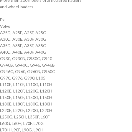
More then 200 models of articulated haulers
and wheel loaders
Ex.
Volvo
A25D, A25E, A25F, A25G
A30D, A30E, A30F, A30G
A35D, A35E, A35F, A35G
A40D, A40E, A40F, A40G
G930, G930B, G930C, G940
G940B, G940C, G946, G946B
G946C, G960, G960B, G960C
G970, G976, G990, L105
L110E, L110F, L110G, L110H
L120E, L120F, L120G, L120H
L150E, L150F, L150G, L150H
L180E, L180F, L180G, L180H
L220E, L220F, L220G, L220H
L250G, L250H, L350F, L60F
L60G, L60H, L70F, L70G
L70H, L90F, L90G, L90H