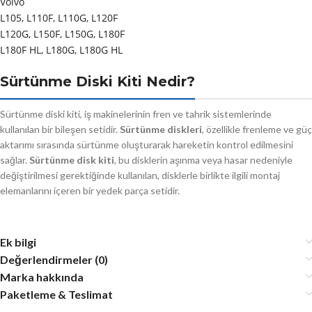
Volvo
L105, L110F, L110G, L120F
L120G, L150F, L150G, L180F
L180F HL, L180G, L180G HL
Sürtünme Diski Kiti Nedir?
Sürtünme diski kiti, iş makinelerinin fren ve tahrik sistemlerinde
kullanılan bir bileşen setidir.
Sürtünme diskleri
, özellikle frenleme ve güç
aktarımı sırasında sürtünme oluşturarak hareketin kontrol edilmesini
sağlar.
Sürtünme disk kiti
, bu disklerin aşınma veya hasar nedeniyle
değiştirilmesi gerektiğinde kullanılan, disklerle birlikte ilgili montaj
elemanlarını içeren bir yedek parça setidir.
Ek bilgi
Değerlendirmeler (0)
Marka hakkında
Paketleme & Teslimat